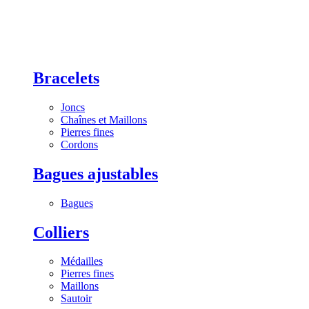
Bracelets
Joncs
Chaînes et Maillons
Pierres fines
Cordons
Bagues ajustables
Bagues
Colliers
Médailles
Pierres fines
Maillons
Sautoir