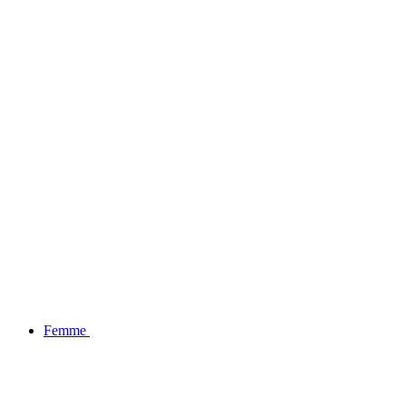
BLACK FRIDAY : -20% SUR LA COLLECTION
Femme