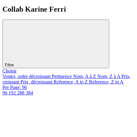
Collab Karine Ferri
Filtre
Choisir
Ventes, ordre décroissant
Pertinence
Nom, A à Z
Nom, Z à A
Prix,
croissant
Prix, décroissant
Reference, A to Z
Reference, Z to A
Per Page: 96
96
192
288
384