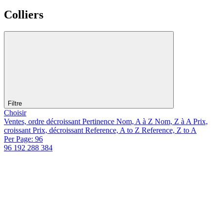
Colliers
Filtre
Choisir
Ventes, ordre décroissant
Pertinence
Nom, A à Z
Nom, Z à A
Prix,
croissant
Prix, décroissant
Reference, A to Z
Reference, Z to A
Per Page: 96
96
192
288
384