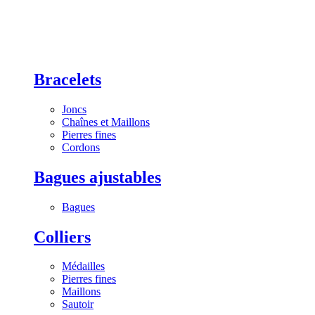
Bracelets
Joncs
Chaînes et Maillons
Pierres fines
Cordons
Bagues ajustables
Bagues
Colliers
Médailles
Pierres fines
Maillons
Sautoir