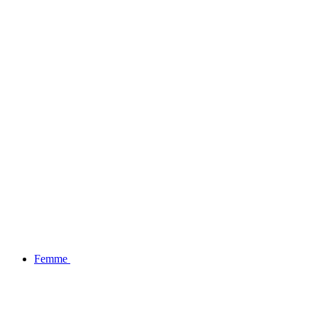
BLACK FRIDAY : -20% SUR LA COLLECTION
Femme