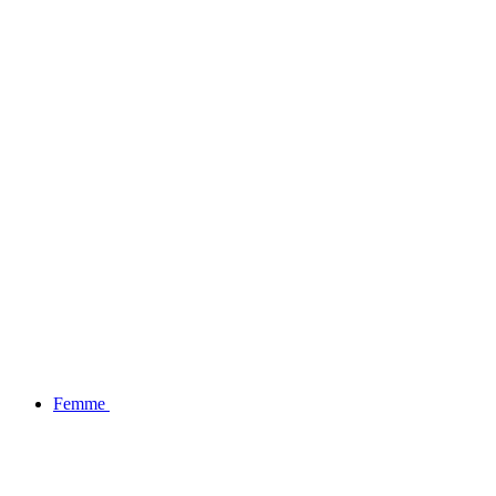
BLACK FRIDAY : -20% SUR LA COLLECTION
Femme