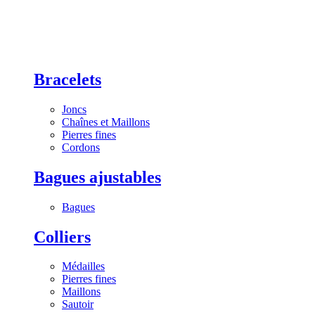
Bracelets
Joncs
Chaînes et Maillons
Pierres fines
Cordons
Bagues ajustables
Bagues
Colliers
Médailles
Pierres fines
Maillons
Sautoir