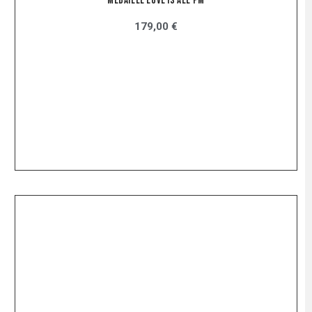
Medaille Love Is All Pm
179,00 €