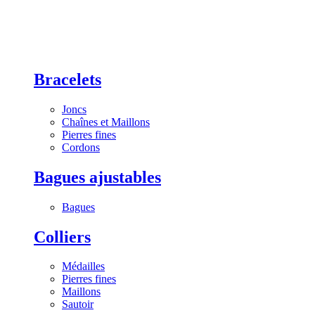
Bracelets
Joncs
Chaînes et Maillons
Pierres fines
Cordons
Bagues ajustables
Bagues
Colliers
Médailles
Pierres fines
Maillons
Sautoir