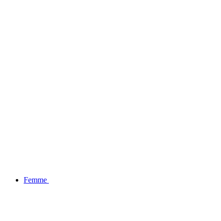
BLACK FRIDAY : -20% SUR LA COLLECTION
Femme