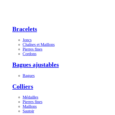
Bracelets
Joncs
Chaînes et Maillons
Pierres fines
Cordons
Bagues ajustables
Bagues
Colliers
Médailles
Pierres fines
Maillons
Sautoir