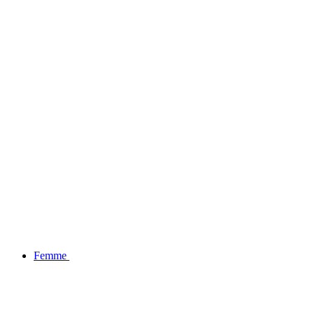
BLACK FRIDAY : -20% SUR LA COLLECTION
Femme