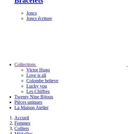
Bracelets
Joncs
Joncs écriture
Collections
Victor Hugo
Love is all
Colombe believe
Lucky you
Les Chiffres
Twenty Nine Bijoux
Pièces uniques
La Maison Atelier
Accueil
Femmes
Colliers
Médailles